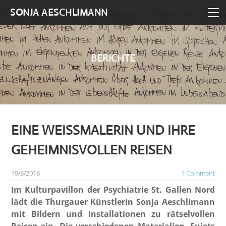
HOME
SONJA AESCHLIMANN
WORK
EXHIBITION
PAINTINGS
BERICHTE
PRINTS
VITA
DRAWINGS
SOCIAL
SKETCHES
BLOG
CONTACT
OBJECTS
EINE WEISSMALERIN UND IHRE
TRAVEL
GEHEIMNISVOLLEN REISEN
19/8/2018
1 Comment
Im Kulturpavillon der Psychiatrie St. Gallen Nord
lädt die Thurgauer Künstlerin Sonja Aeschlimann
mit Bildern und Installationen zu rätselvollen