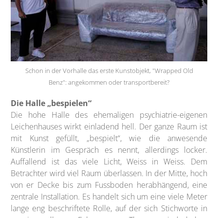
Schon in der Vorhalle das erste Kunstobjekt, "Wrapped Old
Benz": angekommen oder transportbereit?
Die Halle „bespielen“
Die hohe Halle des ehemaligen psychiatrie-eigenen
Leichenhauses wirkt einladend hell. Der ganze Raum ist
mit Kunst gefüllt, „bespielt“, wie die anwesende
Künstlerin im Gespräch es nennt, allerdings locker.
Auffallend ist das viele Licht, Weiss in Weiss. Dem
Betrachter wird viel Raum überlassen. In der Mitte, hoch
von er Decke bis zum Fussboden herabhängend, eine
zentrale Installation. Es handelt sich um eine viele Meter
lange eng beschriftete Rolle, auf der sich Stichworte in